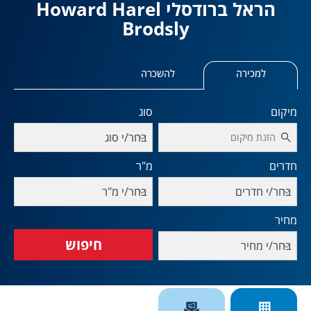
הראל ברודסלי Howard Harel
Brodsly
objective
למכירה
להשכרה
מיקום
סוג
בחר/י סוג
חדרים
מ"ר
בחר/י חדרים
בחר/י מ"ר
מחיר
חיפוש
בחר/י מחיר